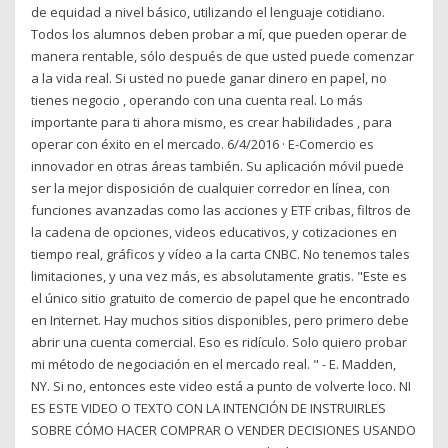
de equidad a nivel básico, utilizando el lenguaje cotidiano.
Todos los alumnos deben probar a mí, que pueden operar de
manera rentable, sólo después de que usted puede comenzar
a la vida real. Si usted no puede ganar dinero en papel, no
tienes negocio , operando con una cuenta real. Lo más
importante para ti ahora mismo, es crear habilidades , para
operar con éxito en el mercado. 6/4/2016 · E-Comercio es
innovador en otras áreas también. Su aplicación móvil puede
ser la mejor disposición de cualquier corredor en línea, con
funciones avanzadas como las acciones y ETF cribas, filtros de
la cadena de opciones, videos educativos, y cotizaciones en
tiempo real, gráficos y vídeo a la carta CNBC. No tenemos tales
limitaciones, y una vez más, es absolutamente gratis. "Este es
el único sitio gratuito de comercio de papel que he encontrado
en Internet. Hay muchos sitios disponibles, pero primero debe
abrir una cuenta comercial. Eso es ridículo. Solo quiero probar
mi método de negociación en el mercado real. " - E. Madden,
NY. Si no, entonces este video está a punto de volverte loco. NI
ES ESTE VIDEO O TEXTO CON LA INTENCIÓN DE INSTRUIRLES
SOBRE CÓMO HACER COMPRAR O VENDER DECISIONES USANDO