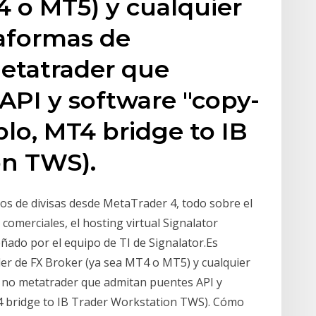
4 o MT5) y cualquier
taformas de
etatrader que
API y software "copy-
plo, MT4 bridge to IB
on TWS).
dos de divisas desde MetaTrader 4, todo sobre el
comerciales, el hosting virtual Signalator
ñado por el equipo de TI de Signalator.Es
er de FX Broker (ya sea MT4 o MT5) y cualquier
 no metatrader que admitan puentes API y
4 bridge to IB Trader Workstation TWS). Cómo