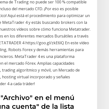
tema de Trading no puede ser 100 % compatible
ncluso del mercado CFD. ¡Por eso es posible
ico! Aquí está el procedimiento para optimizar un
de MetaTrader 4 y estás buscando brokers con la
nuestros vídeos sobre cómo funciona Metatrader.
s en los diferentes mercados Bursátiles a través
ATRADER 4 https://goo.gl/zkE6lQ En este vídeo
ading, Robots Forex y demás herramientas para
ncieros. MetaTrader 4 es una plataforma
 en el mercado Fórex. Amplias capacidades
e, trading algorítmico y móvil, un Mercado de
, hosting virtual incorporado y señales
er 4 a cada tráder!
 "Archivo" en el menú
 una cuenta" de la lista