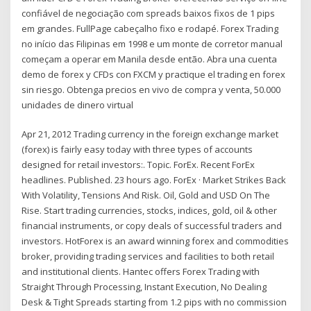
confiável de negociação com spreads baixos fixos de 1 pips
em grandes. FullPage cabeçalho fixo e rodapé. Forex Trading
no início das Filipinas em 1998 e um monte de corretor manual
começam a operar em Manila desde então. Abra una cuenta
demo de forex y CFDs con FXCM y practique el trading en forex
sin riesgo. Obtenga precios en vivo de compra y venta, 50.000
unidades de dinero virtual
Apr 21, 2012 Trading currency in the foreign exchange market
(forex) is fairly easy today with three types of accounts
designed for retail investors:. Topic. ForEx. Recent ForEx
headlines. Published. 23 hours ago. ForEx · Market Strikes Back
With Volatility, Tensions And Risk. Oil, Gold and USD On The
Rise. Start trading currencies, stocks, indices, gold, oil & other
financial instruments, or copy deals of successful traders and
investors. HotForex is an award winning forex and commodities
broker, providing trading services and facilities to both retail
and institutional clients. Hantec offers Forex Trading with
Straight Through Processing, Instant Execution, No Dealing
Desk & Tight Spreads starting from 1.2 pips with no commission