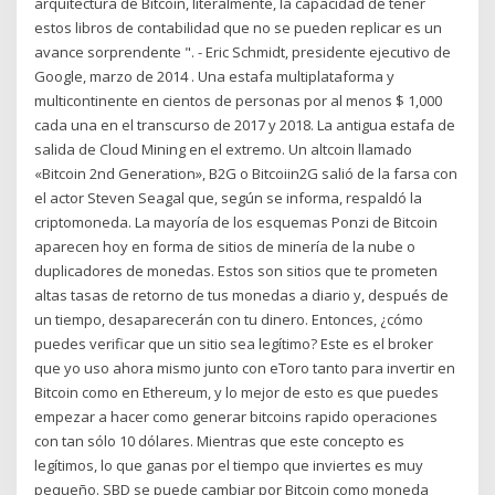
arquitectura de Bitcoin, literalmente, la capacidad de tener
estos libros de contabilidad que no se pueden replicar es un
avance sorprendente ". - Eric Schmidt, presidente ejecutivo de
Google, marzo de 2014 . Una estafa multiplataforma y
multicontinente en cientos de personas por al menos $ 1,000
cada una en el transcurso de 2017 y 2018. La antigua estafa de
salida de Cloud Mining en el extremo. Un altcoin llamado
«Bitcoin 2nd Generation», B2G o Bitcoiin2G salió de la farsa con
el actor Steven Seagal que, según se informa, respaldó la
criptomoneda. La mayoría de los esquemas Ponzi de Bitcoin
aparecen hoy en forma de sitios de minería de la nube o
duplicadores de monedas. Estos son sitios que te prometen
altas tasas de retorno de tus monedas a diario y, después de
un tiempo, desaparecerán con tu dinero. Entonces, ¿cómo
puedes verificar que un sitio sea legítimo? Este es el broker
que yo uso ahora mismo junto con eToro tanto para invertir en
Bitcoin como en Ethereum, y lo mejor de esto es que puedes
empezar a hacer como generar bitcoins rapido operaciones
con tan sólo 10 dólares. Mientras que este concepto es
legítimos, lo que ganas por el tiempo que inviertes es muy
pequeño. SBD se puede cambiar por Bitcoin como moneda