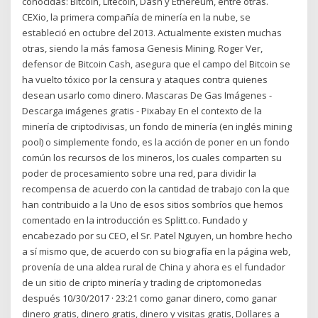
conocidas: Bitcoin, Litecoin, Dash y Ethereum, entre otras.
CEXio, la primera compañía de minería en la nube, se
estableció en octubre del 2013. Actualmente existen muchas
otras, siendo la más famosa Genesis Mining. Roger Ver,
defensor de Bitcoin Cash, asegura que el campo del Bitcoin se
ha vuelto tóxico por la censura y ataques contra quienes
desean usarlo como dinero. Mascaras De Gas Imágenes -
Descarga imágenes gratis - Pixabay En el contexto de la
minería de criptodivisas, un fondo de minería (en inglés mining
pool) o simplemente fondo, es la acción de poner en un fondo
común los recursos de los mineros, los cuales comparten su
poder de procesamiento sobre una red, para dividir la
recompensa de acuerdo con la cantidad de trabajo con la que
han contribuido a la Uno de esos sitios sombríos que hemos
comentado en la introducción es Splitt.co. Fundado y
encabezado por su CEO, el Sr. Patel Nguyen, un hombre hecho
a sí mismo que, de acuerdo con su biografía en la página web,
provenía de una aldea rural de China y ahora es el fundador
de un sitio de cripto minería y trading de criptomonedas
después 10/30/2017 · 23:21 como ganar dinero, como ganar
dinero gratis, dinero gratis, dinero y visitas gratis, Dollares a