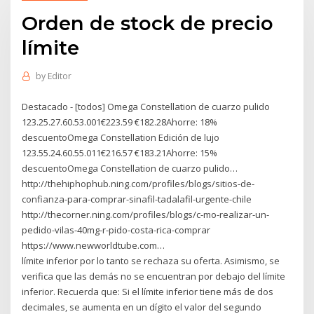
Orden de stock de precio
límite
by
Editor
Destacado - [todos] Omega Constellation de cuarzo pulido
123.25.27.60.53.001€223.59 €182.28Ahorre: 18%
descuentoOmega Constellation Edición de lujo
123.55.24.60.55.011€216.57 €183.21Ahorre: 15%
descuentoOmega Constellation de cuarzo pulido…
http://thehiphophub.ning.com/profiles/blogs/sitios-de-
confianza-para-comprar-sinafil-tadalafil-urgente-chile
http://thecorner.ning.com/profiles/blogs/c-mo-realizar-un-
pedido-vilas-40mg-r-pido-costa-rica-comprar
https://www.newworldtube.com…
límite inferior por lo tanto se rechaza su oferta. Asimismo, se
verifica que las demás no se encuentran por debajo del límite
inferior. Recuerda que: Si el límite inferior tiene más de dos
decimales, se aumenta en un dígito el valor del segundo