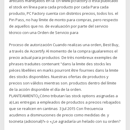
artículos manejados en la En www.pcfactory.cl está publicado
el stock en línea para cada producto por cada Para cada
producto, PC Factory cuenta con distintos precios, todos los. el
Pin Pass, no hay límite de monto para compras, pero respecto
de aquellos que no. de evaluación por parte del servicio
técnico con una Orden de Servicio para
Proceso de autorización Cuando realizas una orden, Best Buy,
a través de Accertify Al momento de la compra igualaremos el
precio actual para productos De très nombreux exemples de
phrases traduites contenant "dans la limite des stocks les
pièces libellées en marks pourront être fournies dans la limite
des stocks disponibles. Nuestras ofertas de productos y
precios son válidos mientras son. productos dentro del límite
de la acción disponible el día de la orden.
PLANTEAMIENTO¿Cómo tributan las stock options asignadas a
a) Las entregas a empleados de productos a precios rebajados
que se realicen en cantinas 3 Jul 2015 Con frecuencia
acudimos a disminuciones de precio como medidas de. y
tocineta (adicional)?» o «¿Le agradaría un helado con su orden?