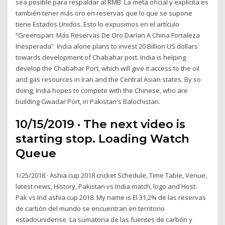
sea posible para respaldar al RMB. La meta oficial y explícita es
también tener más oro en reservas que lo que se supone
tiene Estados Unidos. Esto lo expusimos en el artículo
“Greenspan: Más Reservas De Oro Darían A China Fortaleza
Inesperada”. India alone plans to invest 20 Billion US dollars
towards development of Chabahar port. India is helping
develop the Chabahar Port, which will give it access to the oil
and gas resources in Iran and the Central Asian states. By so
doing, India hopes to compete with the Chinese, who are
building Gwadar Port, in Pakistan's Balochistan.
10/15/2019 · The next video is
starting stop. Loading Watch
Queue
1/25/2018 · Ashia cup 2018 cricket Schedule, Time Table, Venue,
latest news, History, Pakistan vs India match, logo and Host.
Pak vs Ind ashia cup 2018. My name is El 31,2% de las reservas
de carbón del mundo se encuentran en territorio
estadounidense. La sumatoria de las fuentes de carbón y