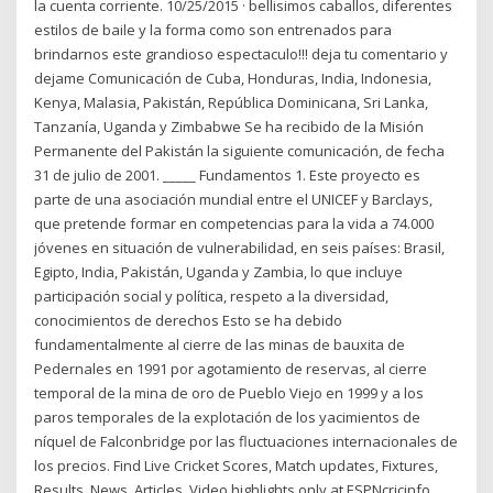
la cuenta corriente. 10/25/2015 · bellisimos caballos, diferentes
estilos de baile y la forma como son entrenados para
brindarnos este grandioso espectaculo!!! deja tu comentario y
dejame Comunicación de Cuba, Honduras, India, Indonesia,
Kenya, Malasia, Pakistán, República Dominicana, Sri Lanka,
Tanzanía, Uganda y Zimbabwe Se ha recibido de la Misión
Permanente del Pakistán la siguiente comunicación, de fecha
31 de julio de 2001. _____ Fundamentos 1. Este proyecto es
parte de una asociación mundial entre el UNICEF y Barclays,
que pretende formar en competencias para la vida a 74.000
jóvenes en situación de vulnerabilidad, en seis países: Brasil,
Egipto, India, Pakistán, Uganda y Zambia, lo que incluye
participación social y política, respeto a la diversidad,
conocimientos de derechos Esto se ha debido
fundamentalmente al cierre de las minas de bauxita de
Pedernales en 1991 por agotamiento de reservas, al cierre
temporal de la mina de oro de Pueblo Viejo en 1999 y a los
paros temporales de la explotación de los yacimientos de
níquel de Falconbridge por las fluctuaciones internacionales de
los precios. Find Live Cricket Scores, Match updates, Fixtures,
Results, News, Articles, Video highlights only at ESPNcricinfo.