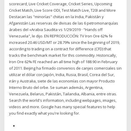
scorecard, Live Cricket Coverage, Cricket Series, Upcoming
Cricket Match, Live Score ODI, Test Match Live, T20I and More
Destacan las "minorías" chiitas en la India, Pakistán y
Afganistán Las reservas de divisas de las 6 petromonarquías
árabes del «Arabia Saudita vs 1/29/2019 · "Hands off
Venezuela", le dijo. EN REPRODUCCIÓN: TV Iron Ore 62% fe
increased 20.46 USD/MT or 28.79% since the beginning of 2019,
according to trading on a contract for difference (CFD) that
tracks the benchmark market for this commodity. Historically,
Iron Ore 62% FE reached an all time high of 188.90 in February
of 2011. Beijing ha firmado convenios de canjes comerciales sin
utilizar el dólar con Japón, India, Rusia, Brasil, Corea del Sur,
irán y Australia, siete de las economías con mayor Producto
Interno Bruto del orbe. Se suman además, Argentina,
Venezuela, Belarus, Pakistán, Tailandia, Albania, entre otras.
Search the world's information, including webpages, images,
videos and more. Google has many special features to help
you find exactly what you're looking for.