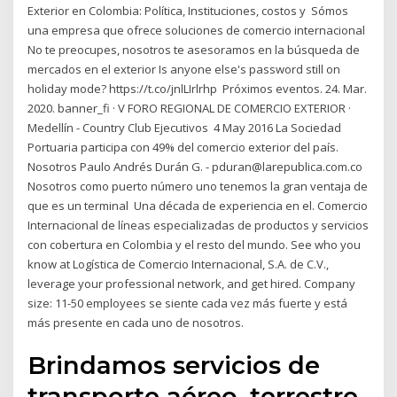
Exterior en Colombia: Política, Instituciones, costos y Sómos
una empresa que ofrece soluciones de comercio internacional
No te preocupes, nosotros te asesoramos en la búsqueda de
mercados en el exterior Is anyone else's password still on
holiday mode? https://t.co/jnlLIrlrhp Próximos eventos. 24. Mar.
2020. banner_fi · V FORO REGIONAL DE COMERCIO EXTERIOR ·
Medellín - Country Club Ejecutivos 4 May 2016 La Sociedad
Portuaria participa con 49% del comercio exterior del país.
Nosotros Paulo Andrés Durán G. - pduran@larepublica.com.co
Nosotros como puerto número uno tenemos la gran ventaja de
que es un terminal Una década de experiencia en el. Comercio
Internacional de líneas especializadas de productos y servicios
con cobertura en Colombia y el resto del mundo. See who you
know at Logística de Comercio Internacional, S.A. de C.V.,
leverage your professional network, and get hired. Company
size: 11-50 employees se siente cada vez más fuerte y está
más presente en cada uno de nosotros.
Brindamos servicios de
transporte aéreo, terrestre,