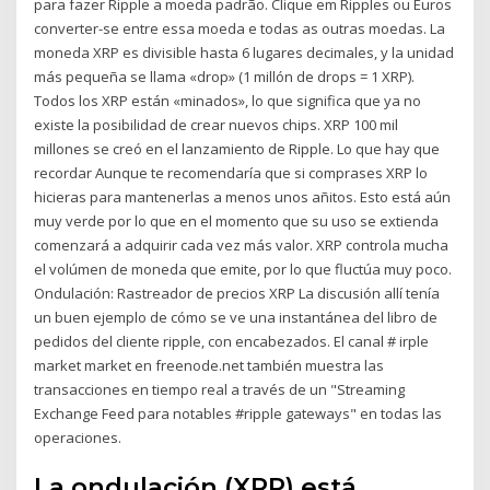
para fazer Ripple a moeda padrão. Clique em Ripples ou Euros
converter-se entre essa moeda e todas as outras moedas. La
moneda XRP es divisible hasta 6 lugares decimales, y la unidad
más pequeña se llama «drop» (1 millón de drops = 1 XRP).
Todos los XRP están «minados», lo que significa que ya no
existe la posibilidad de crear nuevos chips. XRP 100 mil
millones se creó en el lanzamiento de Ripple. Lo que hay que
recordar Aunque te recomendaría que si comprases XRP lo
hicieras para mantenerlas a menos unos añitos. Esto está aún
muy verde por lo que en el momento que su uso se extienda
comenzará a adquirir cada vez más valor. XRP controla mucha
el volúmen de moneda que emite, por lo que fluctúa muy poco.
Ondulación: Rastreador de precios XRP La discusión allí tenía
un buen ejemplo de cómo se ve una instantánea del libro de
pedidos del cliente ripple, con encabezados. El canal # irple
market market en freenode.net también muestra las
transacciones en tiempo real a través de un "Streaming
Exchange Feed para notables #ripple gateways" en todas las
operaciones.
La ondulación (XRP) está