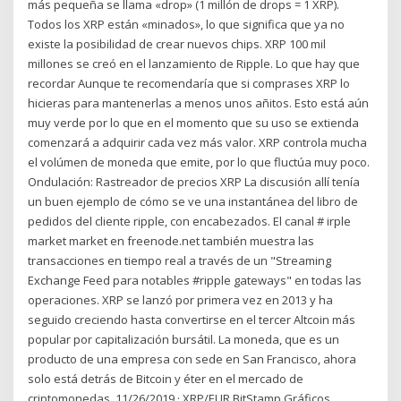
más pequeña se llama «drop» (1 millón de drops = 1 XRP).
Todos los XRP están «minados», lo que significa que ya no
existe la posibilidad de crear nuevos chips. XRP 100 mil
millones se creó en el lanzamiento de Ripple. Lo que hay que
recordar Aunque te recomendaría que si comprases XRP lo
hicieras para mantenerlas a menos unos añitos. Esto está aún
muy verde por lo que en el momento que su uso se extienda
comenzará a adquirir cada vez más valor. XRP controla mucha
el volúmen de moneda que emite, por lo que fluctúa muy poco.
Ondulación: Rastreador de precios XRP La discusión allí tenía
un buen ejemplo de cómo se ve una instantánea del libro de
pedidos del cliente ripple, con encabezados. El canal # irple
market market en freenode.net también muestra las
transacciones en tiempo real a través de un "Streaming
Exchange Feed para notables #ripple gateways" en todas las
operaciones. XRP se lanzó por primera vez en 2013 y ha
seguido creciendo hasta convertirse en el tercer Altcoin más
popular por capitalización bursátil. La moneda, que es un
producto de una empresa con sede en San Francisco, ahora
solo está detrás de Bitcoin y éter en el mercado de
criptomonedas. 11/26/2019 · XRP/EUR BitStamp Gráficos