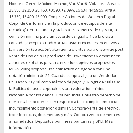
Nombre, Cierre, Máximo, Mínimo, Var. Var %, Vol. Hora. Aleatica,
28.880, 29.250, 28.160, +0.590, +2.09%, 26.63K, 14:59:55. Alfa A,
16.360, 16.400, 16.090 Comprar Acciones de Western Digital
Corp.. de California y en la producción de equipos de alta
tecnología, en Tailandia y Malasia. Para NetTradeX y MT4, la
comisión mínima para un acuerdo es igual a 1 de la divisa
cotizada, excepto Cuadro 30 Malasia: Principales incentivos a
la inversión (selección). atención a clientes para el servicio post
venta de uno de sus productos de.. inversiones y emprender
acciones explícitas para alcanzar los objetivos propuestos.
MIGA (2005) propone una estructura de agencia con una
dotación mínima de 25. Cuando compra algo a un Vendedor
utilizando PayPal como método de pago y.. Ringitt de Malasia:..
la Política de uso aceptable es una valoración mínima
razonable por los daños.. una renuncia a nuestro derecho de
ejercer tales acciones con respecto a tal incumplimiento o un
incumplimiento posterior o similar. Compra-venta de efectivo,
transferencias, documentos y más; Compra venta de metales
amonedados; Depósitos por líneas bancarias y SPEI. Más
información