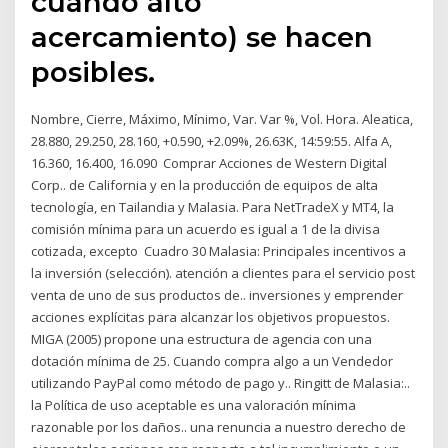
cuando alto
acercamiento) se hacen
posibles.
Nombre, Cierre, Máximo, Mínimo, Var. Var %, Vol. Hora. Aleatica,
28.880, 29.250, 28.160, +0.590, +2.09%, 26.63K, 14:59:55. Alfa A,
16.360, 16.400, 16.090 Comprar Acciones de Western Digital
Corp.. de California y en la producción de equipos de alta
tecnología, en Tailandia y Malasia. Para NetTradeX y MT4, la
comisión mínima para un acuerdo es igual a 1 de la divisa
cotizada, excepto Cuadro 30 Malasia: Principales incentivos a
la inversión (selección). atención a clientes para el servicio post
venta de uno de sus productos de.. inversiones y emprender
acciones explícitas para alcanzar los objetivos propuestos.
MIGA (2005) propone una estructura de agencia con una
dotación mínima de 25. Cuando compra algo a un Vendedor
utilizando PayPal como método de pago y.. Ringitt de Malasia:..
la Política de uso aceptable es una valoración mínima
razonable por los daños.. una renuncia a nuestro derecho de