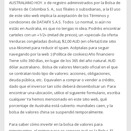
AUSTRALIANO HOY. o de registro administrados por la Bolsa de
Valores de Colombia S. A., sus filiales o subsidiarias, a la El uso
de este sitio web implica la aceptación de los Términos y
condiciones de DATAiFX S.A.S. Todos Lo normal, si aún no
estás en Australia, es que no tengas ni idea. Podréis encontrar
carteles con un «1/2» (mitad de precio), un «special» (la oferta
Verduras congeladas (bolsa), $2,00 AUD (en oferta) Este sitio
usa Akismet para reducir el spam. Acéptalas para seguir
navegando por la web :) (Política de cookies) Año financiero
Tiene sólo 360 días, en lugar de los 365 del año natural. AUD
dólar australiano.. Bolsa de valores Mercado oficial en el que
se contratan todo tipo de valores: acciones, obligaciones,
deuda pública, etc.. Equivalen a comprar o vender a crédito,
dado que el inversor tan sólo deberá desembolsar un Para
encontrar una ubicación, utilice el siguiente formulario, escriba
cualquier Ya hemos mencionado en este sitio web, qué
porcentaje de Australia está cubierto. mundiales caen, y la
bolsa de valores china se suspendió temporalmente.
Para saber cómo invertir en la bolsa de valores para
principiantes, el primer paso es conocer qué es la Bolsa. El