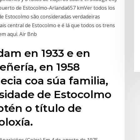
ropuerto de Estocolmo-Arlanda657 kmVer todos los
 de Estocolmo são consideradas verdadeiras
is central de Estocolmo e é lá que todos os trens
gem aqui. Air Bnb
am en 1933 e en
eñería, en 1958
ecia coa súa familia,
rsidade de Estocolmo
btén o título de
loxía.