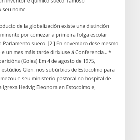
un inventor e químico sueco, famoso
o seu nome.
ducto de la globalización existe una distinción
ominente por comezar a primeira folga escolar
do Parlamento sueco. [2 ] En novembro dese mesmo
e un mes máis tarde dirixiuse á Conferencia… *
Aparicións (Goles) Em 4 de agosto de 1975,
 estúdios Glen, nos subúrbios de Estocolmo para
omezou o seu ministerio pastoral no hospital de
a igrexa Hedvig Eleonora en Estocolmo e,