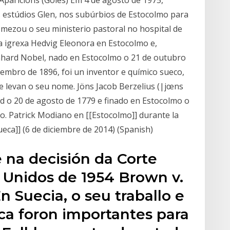
 Aparicións (Goles) Em 4 de agosto de 1975,
 estúdios Glen, nos subúrbios de Estocolmo para
omezou o seu ministerio pastoral no hospital de
a igrexa Hedvig Eleonora en Estocolmo e,
ernhard Nobel, nado en Estocolmo o 21 de outubro
embro de 1896, foi un inventor e químico sueco,
 levan o seu nome. Jöns Jacob Berzelius (|jœns
nd o 20 de agosto de 1779 e finado en Estocolmo o
o. Patrick Modiano en [[Estocolmo]] durante la
eca]] (6 de diciembre de 2014) (Spanish)
e na decisión da Corte
Unidos de 1954 Brown v.
n Suecia, o seu traballo e
tica foron importantes para