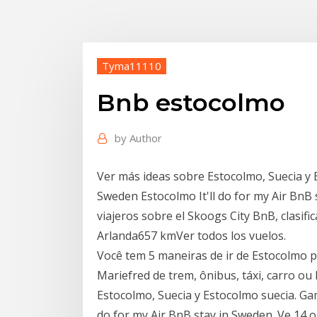
Tyma11110
Bnb estocolmo
by
Author
Ver más ideas sobre Estocolmo, Suecia y 
Sweden Estocolmo It'll do for my Air BnB 
viajeros sobre el Skoogs City BnB, clasif
Arlanda657 kmVer todos los vuelos.
Você tem 5 maneiras de ir de Estocolmo 
Mariefred de trem, ônibus, táxi, carro ou
Estocolmo, Suecia y Estocolmo suecia. Ga
do for my Air BnB stay in Sweden. Ve 14 o