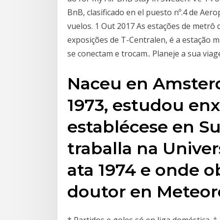
BnB, clasificado en el puesto nº.4 de Ae
vuelos. 1 Out 2017 As estações de metrô
exposições de T-Centralen, é a estação ma
se conectam e trocam.. Planeje a sua via
Naceu en Amsterd
1973, estudou enx
establécese en Su
traballa na Unive
ata 1974 e onde o
doutor en Meteoro