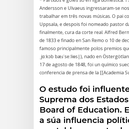
* Partidos e goles só en liga doméstica. †
Andersson e Ulvaeus ingressaram-se nos
trabalhar em três novas músicas. O pai c
Uppsala, e despois foi nomeado pastor d
finalmente, cura da corte real. Alfred B
de 1833 e finado en San Remo o 10 de dec
famoso principalmente polos premios que
ˌjɑːkɔb bæɹˈseːliɵs|), nado en Östergötla
17 de agosto de 1848, foi un químico suec
conferencia de prensa de la [[Academia Su
O estudo foi influent
Suprema dos Estados 
Board of Education. E
a súa influencia polí