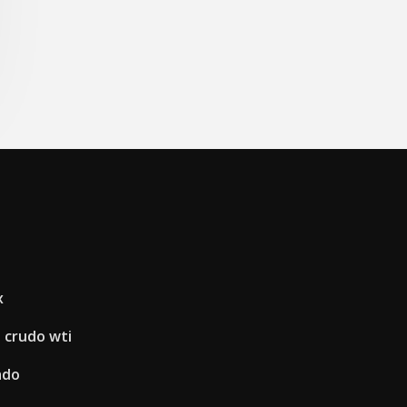
x
o crudo wti
ado