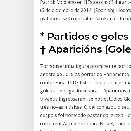
Patrick Modiano en [[Estocolmo]] durante
(6 de diciembre de 2014) (Spanish) Hledát
platahotels24.com nabízí širokou řadu uby
* Partidos e goles
† Aparicións (Gole
Tornouse unha figura prominente por com
agosto de 2018 ás portas do Parlamento
conferencia TEDx Estocolmo e un mes máis
goles só en liga doméstica. † Aparicións 
Ulvaeus ingressaram-se nos estúdios Gle
três novas músicas. O pai comezou o seu 
despois foi nomeado pastor da igrexa Hed
corte real. Alfred Bernhard Nobel, nado 